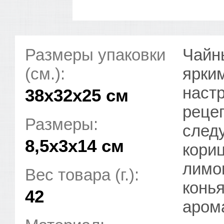
Размеры упаковки
Чайн
(см.):
ярки
настр
38x32x25 см
рецеп
Размеры:
следу
8,5х3х14 см
кориц
лимо
Вес товара (г.):
конь
42
аром