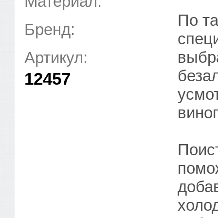
Материал:
По т
Бренд:
спец
выбр
Артикул:
беза
12457
усмо
виног
Поис
помож
добав
холод