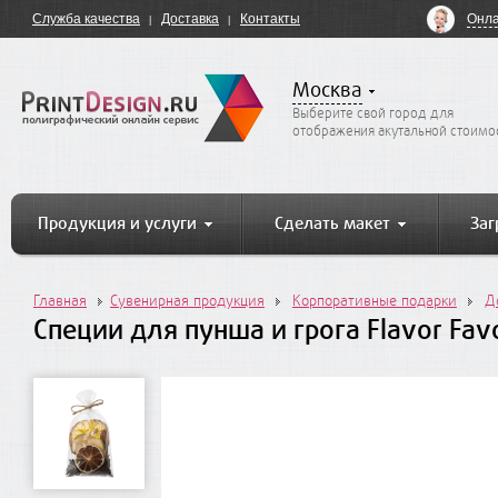
Онла
Служба качества
Доставка
Контакты
Москва
Выберите свой город для
отображения акутальной стоимо
Продукция и услуги
Сделать макет
Заг
Главная
Сувенирная продукция
Корпоративные подарки
Д
Специи для пунша и грога Flavor Fav