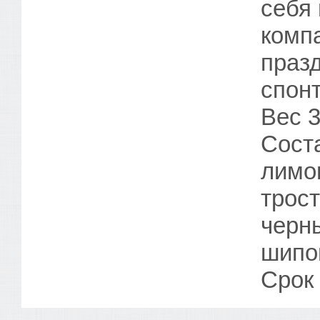
себя
комп
праз
спон
Вес 3
Сост
лимо
трос
черны
шипо
Срок 