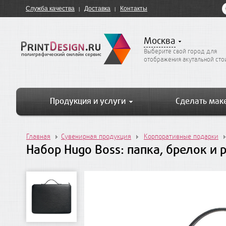
Служба качества
Доставка
Контакты
Москва
Выберите свой город для
отображения акутальной ст
Продукция и услуги
Сделать мак
Главная
Сувенирная продукция
Корпоративные подарки
Набор Hugo Boss: папка, брелок и 