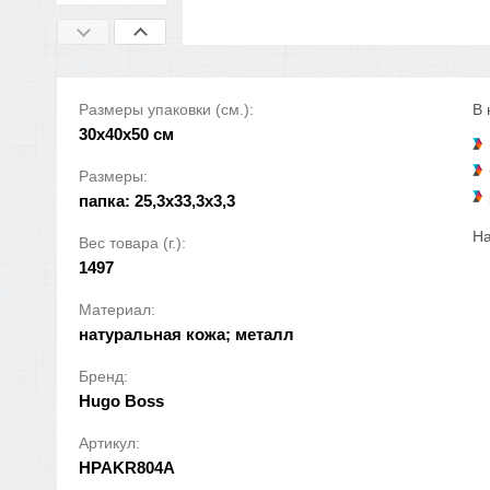
Размеры упаковки (см.):
В 
30x40x50 см
Размеры:
папка: 25,3х33,3х3,3
На
Вес товара (г.):
1497
Материал:
натуральная кожа; металл
Бренд:
Hugo Boss
Артикул:
HPAKR804A