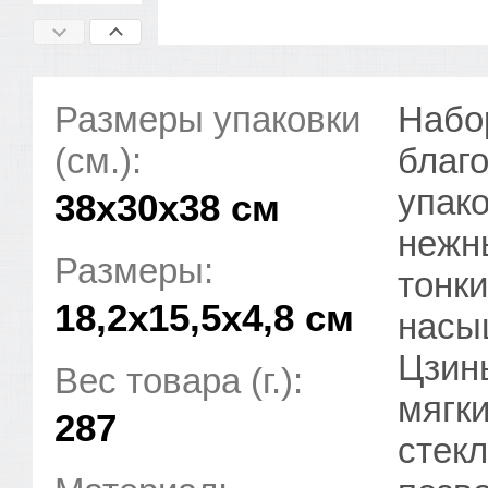
Размеры упаковки
Набор
(см.):
благ
упак
38x30x38 см
нежн
Размеры:
тонк
18,2x15,5x4,8 см
насы
Цзин
Вес товара (г.):
мягк
287
стек