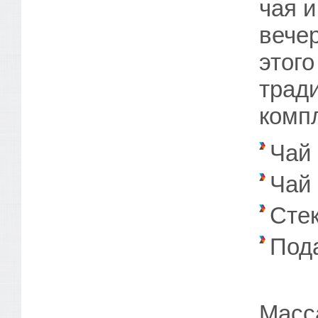
чая 
вече
этог
трад
комп
Чай
Чай 
Стек
Под
Масса