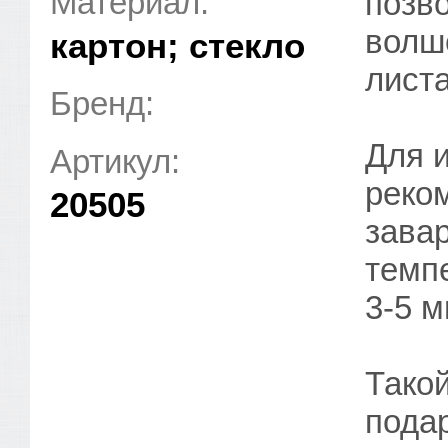
Материал:
позв
волш
картон; стекло
листа
Бренд:
Для и
Артикул:
реко
20505
завар
темп
3-5 м
Тако
пода