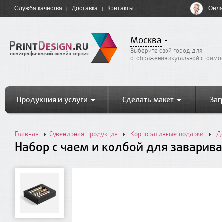
Онла
Служба качества
Доставка
Контакты
Москва
Выберите свой город для
отображения акутальной стоимо
Продукция и услуги
Сделать макет
Заг
Главная
Сувенирная продукция
Корпоративные подарки
Д
Набор с чаем и колбой для завариван