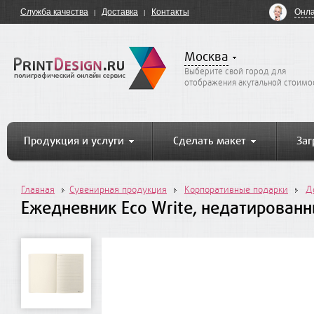
Онла
Служба качества
Доставка
Контакты
Москва
Выберите свой город для
отображения акутальной стоимо
Продукция и услуги
Сделать макет
Заг
Главная
Сувенирная продукция
Корпоративные подарки
Д
Ежедневник Eco Write, недатирован