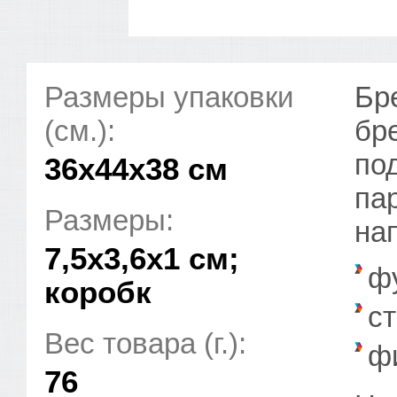
Размеры упаковки
Бр
(см.):
бр
по
36x44x38 см
па
Размеры:
на
7,5x3,6x1 см;
ф
коробк
с
Вес товара (г.):
ф
76