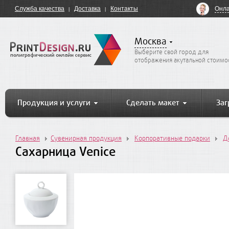
Онла
Служба качества
Доставка
Контакты
Москва
Выберите свой город для
отображения акутальной стоимо
Продукция и услуги
Сделать макет
Заг
Главная
Сувенирная продукция
Корпоративные подарки
Д
Сахарница Venice