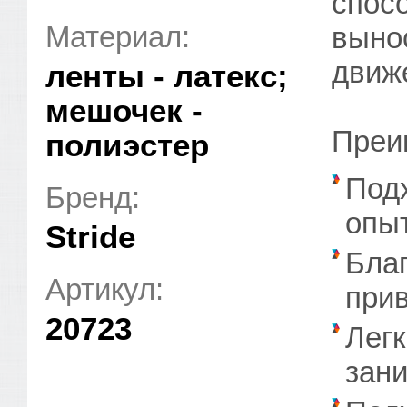
спос
Материал:
выно
движ
ленты - латекс;
мешочек -
Преи
полиэстер
Подх
Бренд:
опы
Stride
Благ
Артикул:
прив
20723
Легк
зан