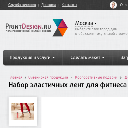
Онла
Служба качества
Доставка
Контакты
Москва
Выберите свой город для
отображения акутальной стоимо
Продукция и услуги
Сделать макет
Заг
Главная
Сувенирная продукция
Корпоративные подарки
Д
Набор эластичных лент для фитнеса 