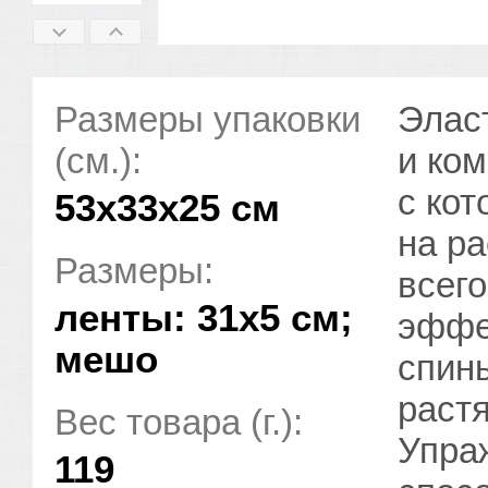
Размеры упаковки
Элас
(см.):
и ко
с ко
53x33x25 см
на р
Размеры:
всего
ленты: 31х5 см;
эффе
мешо
спины
растя
Вес товара (г.):
Упра
119