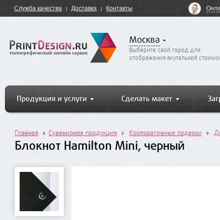
Онла
Служба качества
Доставка
Контакты
Москва
Выберите свой город для
отображения акутальной стоимо
Продукция и услуги
Сделать макет
Заг
Главная
Сувенирная продукция
Корпоративные подарки
Д
Блокнот Hamilton Mini, черный