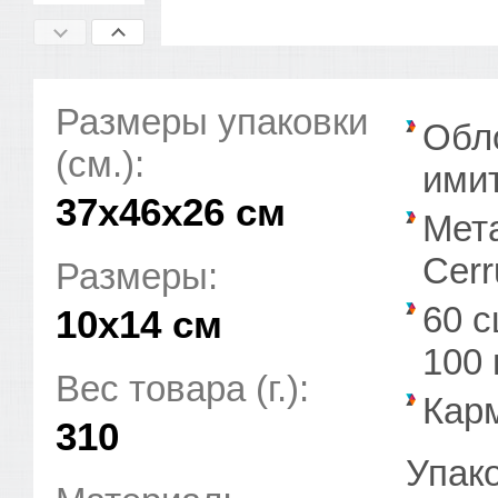
Размеры упаковки
Обло
(см.):
ими
37x46x26 см
Мет
Cerr
Размеры:
60 
10х14 см
100 
Вес товара (г.):
Кар
310
Упако