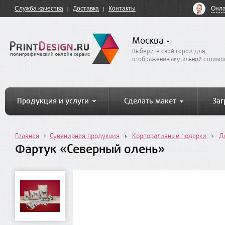
Онла
Служба качества
Доставка
Контакты
Москва
Выберите свой город для
отображения акутальной стоимо
Продукция и услуги
Сделать макет
Заг
Главная
Сувенирная продукция
Корпоративные подарки
Д
Фартук «Северный олень»