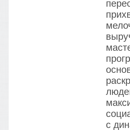
пере
прихв
мелоч
выру
маст
прог
осно
раск
люде
макс
соци
с ди