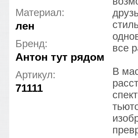
возм
Материал:
друз
стил
лен
однов
Бренд:
все р
Антон тут рядом
В ма
Артикул:
расс
71111
спек
тьют
изоб
прев