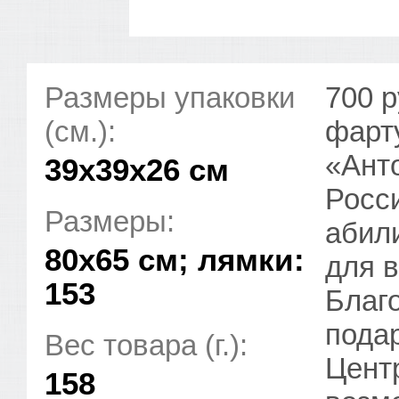
Размеры упаковки
700 р
(см.):
фарт
«Ант
39x39x26 см
Росс
Размеры:
абили
80х65 см; лямки:
для 
153
Благ
пода
Вес товара (г.):
Цент
158