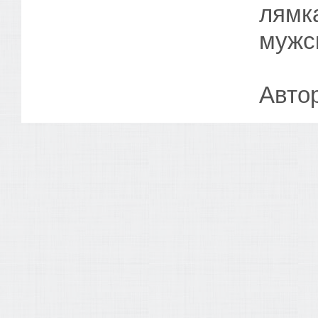
лямка
мужск
Автор