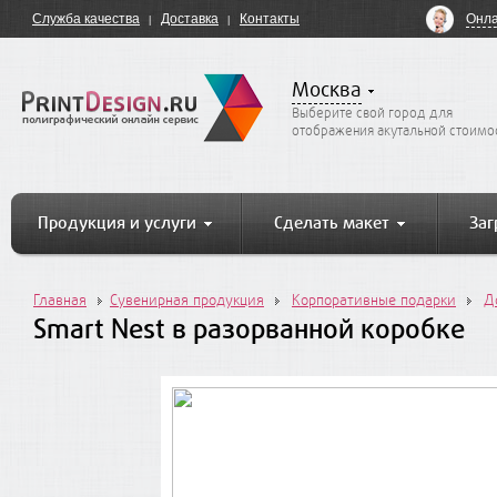
Онла
Служба качества
Доставка
Контакты
Москва
Выберите свой город для
отображения акутальной стоимо
Продукция и услуги
Сделать макет
Заг
Главная
Сувенирная продукция
Корпоративные подарки
Д
Smart Nest в разорванной коробке