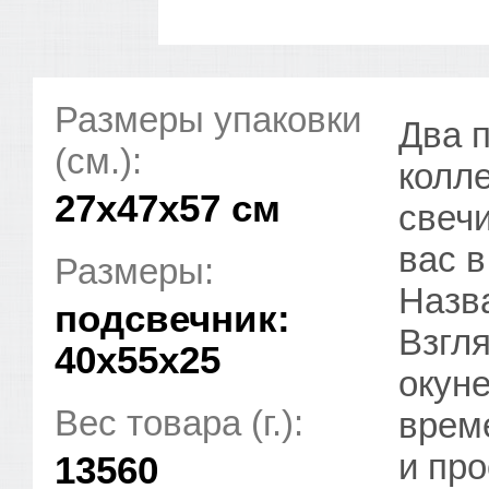
Размеры упаковки
Два 
(см.):
колл
27x47x57 см
свеч
вас 
Размеры:
Назва
подсвечник:
Взгл
40х55x25
окуне
Вес товара (г.):
врем
и пр
13560