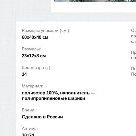
Размеры упаковки (см.):
Ор
пр
60x40x40 см
сл
Размеры:
Пр
23х12х8 см
по
Вес товара (г.):
По
34
По
Материал:
полиэстер 100%, наполнитель —
полипропиленовые шарики
Бренд:
Сделано в России
Артикул:
30174