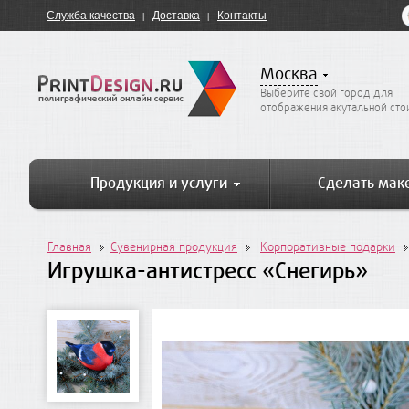
Служба качества
Доставка
Контакты
Москва
Выберите свой город для
отображения акутальной ст
Продукция и услуги
Сделать мак
Главная
Сувенирная продукция
Корпоративные подарки
Игрушка-антистресс «Снегирь»