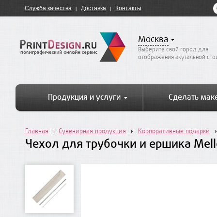
Служба качества
Доставка
Контакты
Москва
Выберите свой город для
отображения акутальной ст
Продукция и услуги
Сделать мак
Главная
Сувенирная продукция
Корпоративные подарки
Чехол для трубочки и ершика Mel