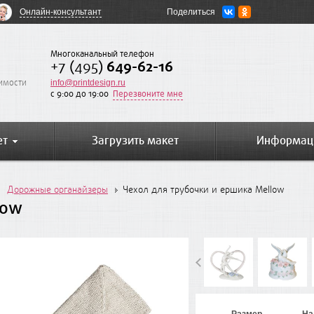
Онлайн-консультант
Поделиться
Многоканальный телефон
+7 (495)
649-62-16
оимости
info@printdesign.ru
c 9:00 до 19:00
Перезвоните мне
ет
Загрузить макет
Информац
Дорожные органайзеры
Чехол для трубочки и ершика Mellow
low