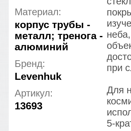
стек
Материал:
покр
изуче
корпус трубы -
неба
металл; тренога -
объе
алюминий
досто
Бренд:
при 
Levenhuk
Для 
Артикул:
косм
13693
испол
5-кр