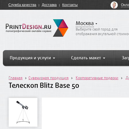
Онла
Служба качества
Доставка
Контакты
Москва
Выберите свой город для
отображения акутальной стоимо
Продукция и услуги
Сделать макет
Заг
Главная
Сувенирная продукция
Корпоративные подарки
Д
Телескоп Blitz Base 50