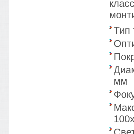
клас
монт
Тип 
Опт
Покр
Диам
мм
Фоку
Мак
100
Све