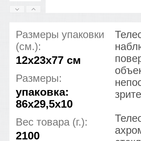
Размеры упаковки
Телес
(см.):
набл
пове
12x23x77 см
объе
Размеры:
непос
упаковка:
зрите
86х29,5х10
Теле
Вес товара (г.):
ахро
2100