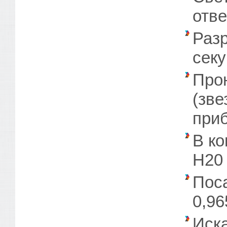
отве
Раз
секу
Про
(зве
приб
В ко
H20 
Пос
0,965
Иска