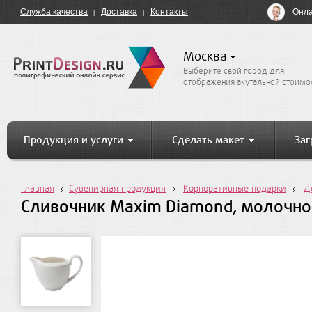
Онла
Служба качества
Доставка
Контакты
Москва
Выберите свой город для
отображения акутальной стоимо
Продукция и услуги
Сделать макет
Заг
Главная
Сувенирная продукция
Корпоративные подарки
Д
Сливочник Maxim Diamond, молочн