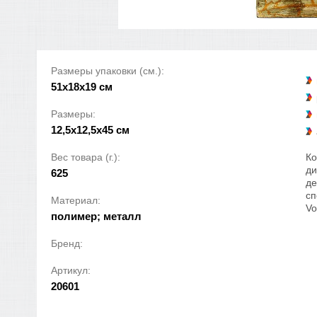
Размеры упаковки (см.):
51x18x19 см
Размеры:
12,5х12,5х45 см
Вес товара (г.):
Ко
ди
625
де
сп
Материал:
Vo
полимер; металл
Бренд:
Артикул:
20601