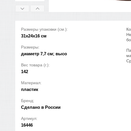
Размеры упаковки (см.):
Ко
Не
31x24x16 см
бо
Размеры:
Па
диаметр 7,7 см; высо
ма
Ср
Вес товара (г.):
142
Материал:
пластик
Бренд:
Сделано в России
Артикул:
16446