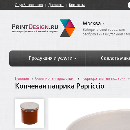
Служба качества
Доставка
Контакты
Москва
Выберите свой город для
отображения акутальной ст
Продукция и услуги
Сделать мак
Главная
Сувенирная продукция
Корпоративные подарки
Копченая паприка Papriccio