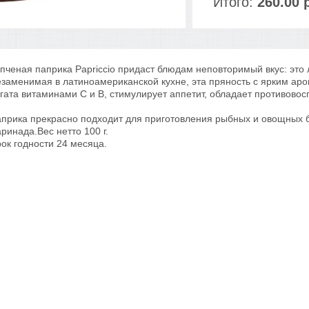
Итого:
260.00 
пченая паприка Papriccio придаст блюдам неповторимый вкус: это 
заменимая в латиноамериканской кухне, эта пряность с ярким ар
гата витаминами С и В, стимулирует аппетит, обладает противов
прика прекрасно подходит для приготовления рыбных и овощных бл
ринада.Вес нетто 100 г.
ок годности 24 месяца.